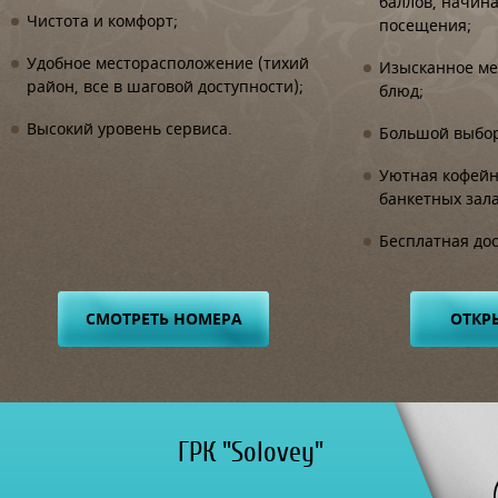
баллов, начина
Чистота и комфорт;
посещения;
Удобное месторасположение (тихий
Изысканное м
район, все в шаговой доступности);
блюд;
Высокий уровень сервиса.
Большой выбор
Уютная кофейн
банкетных зала
Бесплатная дос
СМОТРЕТЬ НОМЕРА
ОТКР
ГРК "Solovey"